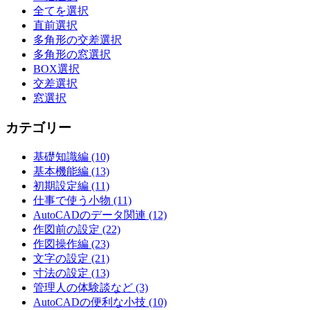
ン
全てを選択
直前選択
多角形の交差選択
多角形の窓選択
BOX選択
交差選択
窓選択
カテゴリー
基礎知識編 (10)
基本機能編 (13)
初期設定編 (11)
仕事で使う小物 (11)
AutoCADのデータ関連 (12)
作図前の設定 (22)
作図操作編 (23)
文字の設定 (21)
寸法の設定 (13)
管理人の体験談など (3)
AutoCADの便利な小技 (10)