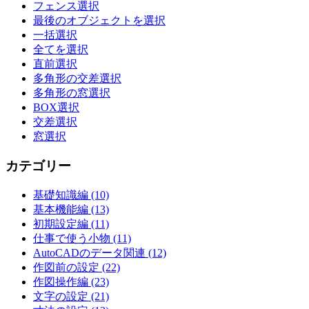
フェンス選択
最後のオブジェクトを選択
一括選択
全てを選択
直前選択
多角形の交差選択
多角形の窓選択
BOX選択
交差選択
窓選択
カテゴリー
基礎知識編 (10)
基本機能編 (13)
初期設定編 (11)
仕事で使う小物 (11)
AutoCADのデータ関連 (12)
作図前の設定 (22)
作図操作編 (23)
文字の設定 (21)