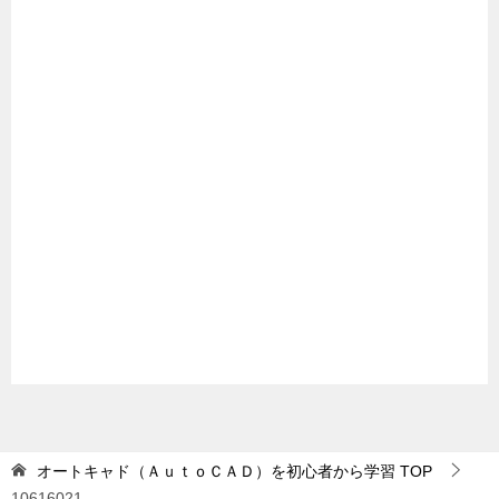
オートキャド（ＡｕｔｏＣＡＤ）を初心者から学習
TOP
10616021