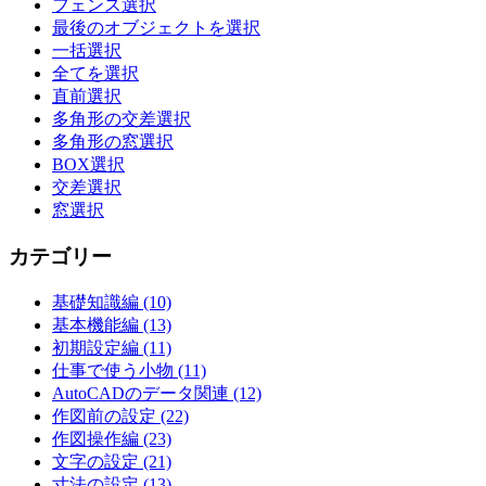
フェンス選択
ョ
最後のオブジェクトを選択
一括選択
ン
全てを選択
直前選択
多角形の交差選択
多角形の窓選択
BOX選択
交差選択
窓選択
カテゴリー
基礎知識編 (10)
基本機能編 (13)
初期設定編 (11)
仕事で使う小物 (11)
AutoCADのデータ関連 (12)
作図前の設定 (22)
作図操作編 (23)
文字の設定 (21)
寸法の設定 (13)