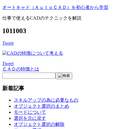
オートキャド（ＡｕｔｏＣＡＤ）を初心者から学習
仕事で使えるCADのテクニックを解説
1011003
Tweet
Tweet
ＣＡＤの特徴とは
投
稿
新着記事
ナ
ビ
スキルアップの為に必要なもの
ゲ
オブジェクト選択のまとめ
モードについて
ー
選択を元に戻す
オブジェクト選択の解除
シ