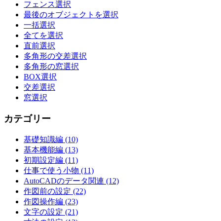
フェンス選択
最後のオブジェクトを選択
一括選択
全てを選択
直前選択
多角形の交差選択
多角形の窓選択
BOX選択
交差選択
窓選択
カテゴリー
基礎知識編 (10)
基本機能編 (13)
初期設定編 (11)
仕事で使う小物 (11)
AutoCADのデータ関連 (12)
作図前の設定 (22)
作図操作編 (23)
文字の設定 (21)