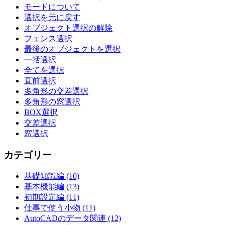
モードについて
選択を元に戻す
オブジェクト選択の解除
フェンス選択
最後のオブジェクトを選択
一括選択
全てを選択
直前選択
多角形の交差選択
多角形の窓選択
BOX選択
交差選択
窓選択
カテゴリー
基礎知識編 (10)
基本機能編 (13)
初期設定編 (11)
仕事で使う小物 (11)
AutoCADのデータ関連 (12)