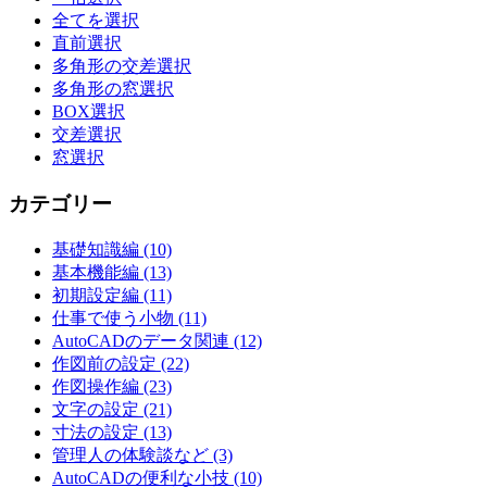
ン
全てを選択
直前選択
多角形の交差選択
多角形の窓選択
BOX選択
交差選択
窓選択
カテゴリー
基礎知識編 (10)
基本機能編 (13)
初期設定編 (11)
仕事で使う小物 (11)
AutoCADのデータ関連 (12)
作図前の設定 (22)
作図操作編 (23)
文字の設定 (21)
寸法の設定 (13)
管理人の体験談など (3)
AutoCADの便利な小技 (10)