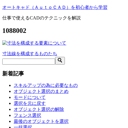
オートキャド（ＡｕｔｏＣＡＤ）を初心者から学習
仕事で使えるCADのテクニックを解説
1088002
寸法線を構成するものたち
投
稿
ナ
新着記事
ビ
スキルアップの為に必要なもの
ゲ
オブジェクト選択のまとめ
モードについて
ー
選択を元に戻す
シ
オブジェクト選択の解除
フェンス選択
ョ
最後のオブジェクトを選択
一括選択