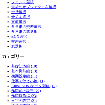
フェンス選択
最後のオブジェクトを選択
一括選択
全てを選択
直前選択
多角形の交差選択
多角形の窓選択
BOX選択
交差選択
窓選択
カテゴリー
基礎知識編 (10)
基本機能編 (13)
初期設定編 (11)
仕事で使う小物 (11)
AutoCADのデータ関連 (12)
作図前の設定 (22)
作図操作編 (23)
文字の設定 (21)