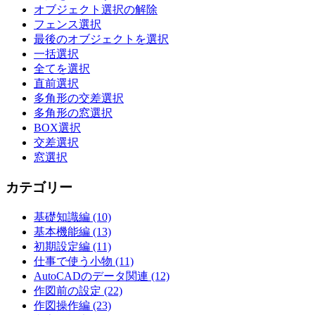
オブジェクト選択の解除
ョ
フェンス選択
最後のオブジェクトを選択
ン
一括選択
全てを選択
直前選択
多角形の交差選択
多角形の窓選択
BOX選択
交差選択
窓選択
カテゴリー
基礎知識編 (10)
基本機能編 (13)
初期設定編 (11)
仕事で使う小物 (11)
AutoCADのデータ関連 (12)
作図前の設定 (22)
作図操作編 (23)