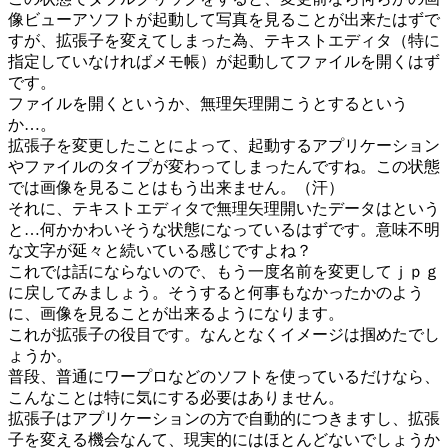
像ビューアソフトが起動して写真を見ることが出来たはずで
すが、拡張子を変えてしまった為、テキストエディタ（特に
指定していなければメモ帳）が起動してファイルを開くはず
です。
ファイルを開くというか、無理矢理開こうとするという
か…。
拡張子を変更したことによって、起動するアプリケーション
やファイルのタイプが変わってしまったんですね。この状態
では画像を見ることはもう出来ません。（汗）
それに、テキストエディタで無理矢理開いたデータはという
と…何かかわいそうな状態になっているはずです。意味不明
な文字が延々と続いている感じですよね？
これでは話にならないので、もう一度名前を変更してｊｐｇ
に戻してみましょう。そうすると何事もなかったかのよう
に、画像を見ることが出来るようになります。
これが拡張子の役目です。なんとなくイメージは掴めたでし
ょうか。
普段、普通にワープロなどのソフトを使っているだけなら、
こんなことは特に気にする必要はありません。
拡張子はアプリケーションの方で自動的につきますし、拡張
子を変える機会なんて、現実的にはほとんどないでしょうか