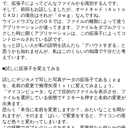
で、拡張子によってどんなファイルかを識別するんです。
そして、前回もお話ししましたが、オートキャド（Ａｕｔｏ
ＣＡＤ）の場合はそれが「ｄｗｇ」なんですね。
ウインドウズなどのＯＳでは、ファイルの種類によって使う
アプリケーションが違ってきます。ファイルをダブルクリッ
クした時に開くアプリケーションは、この拡張子によってコ
ントロールされている訳です。
もっと詳しい人が私の説明を読んだら「アバウトすぎる」と
思うかも知れませんが、私はこのくらいの知識で十分だと考
えています。
■試しに拡張子を変えてみる
試しにデジカメで写した写真データの拡張子であるｊｐｇ
を、名前の変更で無理矢理ｔｘｔに変えてみましょう。
「マイコンピュータ」などで目的のファイルを表示させ、フ
ァイルを選択している状態でＦ２キーを押すと名前の変更が
出来ます。
恐らく「本当に名前を変更しますか？」みたいなことを聞か
れますが、そのまま「はい」で変更をすると、アイコンの形
など色々と変わってしまいます。
この状態でダブルクリックをすると、変更前なら何らかの画